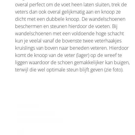
overal perfect om de voet heen laten sluiten, trek de
veters dan ook overal gelijkmatig aan en knoop ze
dicht met een dubbele knoop. De wandelschoenen
beschermen en steunen hierdoor de voeten. Bij
wandelschoenen met een voldoende hoge schacht
kun je veelal vanaf de bovenste twee veterhaakjes
kruislings van boven naar beneden veteren. Hierdoor
komt de knoop van de veter (lager) op de wreef te
liggen waardoor de schoen gemakkelijker kan buigen,
terwijl die wel optimale steun blijft geven (zie foto).
CONTACT
RUN-INN
Waldenlaan 114B
1093 NH Amsterdam
tel:
(020) 463 57 71