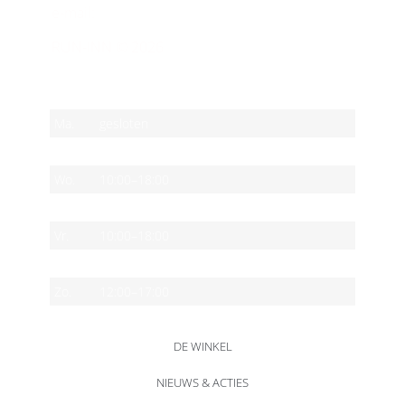
e-mail:
info@run-inn.nl
RUN-INN © 2026
OPENINGSTIJDEN
Ma.
gesloten
Di.
10:00–18:00
Wo.
10:00–18:00
Do.
10:00–18:00
Vr.
10:00–18:00
Za.
10:00–17:00
Zo.
12:00–17:00
DE WINKEL
NIEUWS & ACTIES