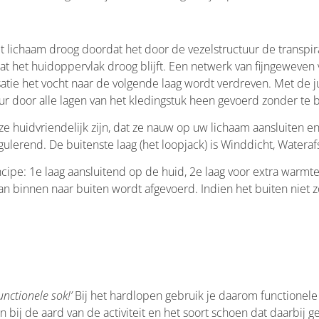
t lichaam droog doordat het door de vezelstructuur de transp
t het huidoppervlak droog blijft. Een netwerk van fijngeweven v
tie het vocht naar de volgende laag wordt verdreven. Met de ju
door alle lagen van het kledingstuk heen gevoerd zonder te blij
 ze huidvriendelijk zijn, dat ze nauw op uw lichaam aansluiten
gulerend. De buitenste laag (het loopjack) is Winddicht, Water
ncipe: 1e laag aansluitend op de huid, 2e laag voor extra warmt
an binnen naar buiten wordt afgevoerd. Indien het buiten niet z
unctionele sok!’
Bij het hardlopen gebruik je daarom functionele
bij de aard van de activiteit en het soort schoen dat daarbij g