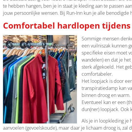
te hebben hangen, ben je in staat je kleding aan te passen aan
jouw persoonlijke wensen. Bij Run-Inn kun je alle benodigde h
Comfortabel hardlopen tijden
Sommige mensen denken n
een vuilniszak kunnen ge
specifieke eisen moet v
wandelen) en dat je het 
sterk afgekoeld. Het ge
comfortabeler.
Het loopjack is door ee
transpiratiedamp kan va
binnen droog en warm. 
Eventueel kan er een (t
dun(ner) loopjack. Ook 
Als je in loopkleding je 
aanvoelen (gevoelskoude), maar daar je lichaam droog is, zal