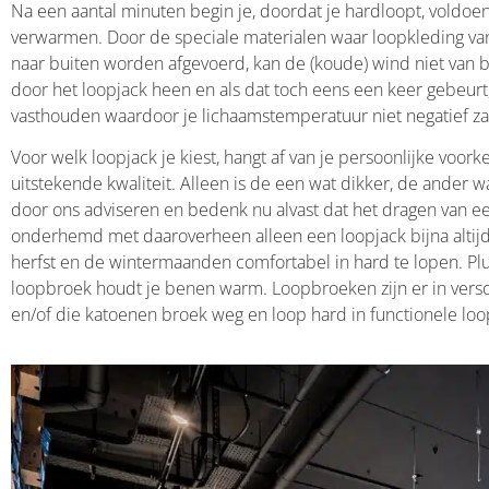
Na een aantal minuten begin je, doordat je hardloopt, voldo
verwarmen. Door de speciale materialen waar loopkleding van
naar buiten worden afgevoerd, kan de (koude) wind niet van bu
door het loopjack heen en als dat toch eens een keer gebeurt,
vasthouden waardoor je lichaamstemperatuur niet negatief z
Voor welk loopjack je kiest, hangt af van je persoonlijke voork
uitstekende kwaliteit. Alleen is de een wat dikker, de ander 
door ons adviseren en bedenk nu alvast dat het dragen van ee
onderhemd met daaroverheen alleen een loopjack bijna alti
herfst en de wintermaanden comfortabel in hard te lopen. Plu
loopbroek houdt je benen warm. Loopbroeken zijn er in verschi
en/of die katoenen broek weg en loop hard in functionele loo