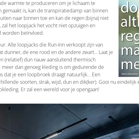
ende warmte te produceren om je lichaam te
 gemaakt is, kan de transpiratiedamp van binnen
iten naar binnen toe en kan de regen (bijna) niet
 zal het loopjack het vocht niet opzuigen en
al worden beïnvloed.
eur. Alle loopjacks die Run-Inn verkoopt zijn van
wat dunner, de ene rood en de andere zwart… Laat je
n (relatief) dun nauw aansluitend thermisch
jd meer dan genoeg kleding is om gedurende de
s dat je een loopbroek draagt natuurlijk… Een
llende soorten, strak, wijd, dun en dik(ker). Gooi nu eindelijk
pkleding. Er zal een wereld voor je opengaan!