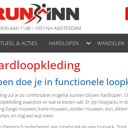
ENLAAN 114B • 1093 NH AMSTERDAM
TUEEL & ACTIES
HARDLOPEN
WANDELEN
ardloopkleding
en doe je in functionele loop
leding zul je zo comfortabel mogelijk kunnen blijven hardlopen. 
leding waardoor er wat te kiezen valt. Er zijn loopjacks in di
eding (lange mouwen, korte mouwen, zonder mouwen, dun, dikker),
rten, en nog wel wat meer.
een thermisch onderhemd, een loopbroek en een loopjack. Door e