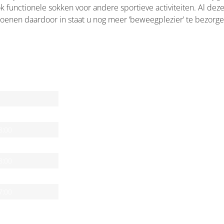
 functionele sokken voor andere sportieve activiteiten. Al dez
schoenen daardoor in staat u nog meer ‘beweegplezier’ te bezorge
DEN
DE WINKEL
n
NIEUWS & ACTIES
8:00
HARDLOPEN IS LEUK!
8:00
8:00
WANDELEN IS GEZOND
8:00
VASTE-KLANT
7:00
7:00
RUN-INN © 1988-2026