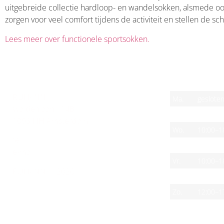
uitgebreide collectie hardloop- en wandelsokken, alsmede ook
zorgen voor veel comfort tijdens de activiteit en stellen de 
Lees meer over functionele sportsokken.
CONTACT
OPENINGSTIJ
RUN-INN
Ma.
geslote
Waldenlaan 114B
Di.
10:00–1
1093 NH Amsterdam
Wo.
10:00–1
tel:
(020) 463 57 71
Do.
10:00–1
e-mail:
info@run-inn.nl
Vr.
10:00–1
RUN-INN © 2026
Za.
10:00–1
Zo.
12:00–1