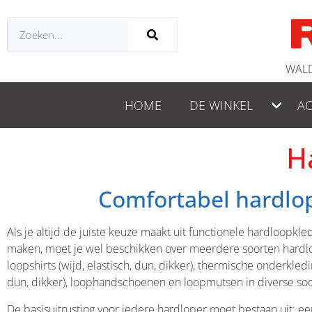
WALD
HOME
DE WINKEL
AC
H
Comfortabel hardlop
Als je altijd de juiste keuze maakt uit functionele hardloopk
maken, moet je wel beschikken over meerdere soorten hardloopk
loopshirts (wijd, elastisch, dun, dikker), thermische onderkl
dun, dikker), loophandschoenen en loopmutsen in diverse soo
De basisuitrusting voor iedere hardloper moet bestaan uit: 