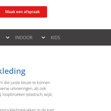
Maak een afspraak
INDOOR
KIDS
kleding
Om die juiste keuze te kúnnen
verse uitvoeringen, als ook
 loopbroeken (elastisch, wijd,
xtra kledingstukken in de kast