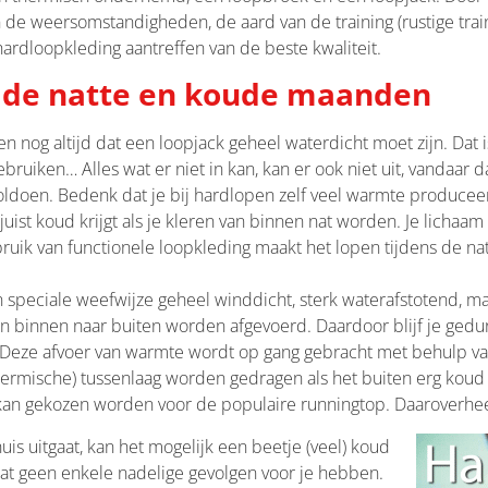
 de weersomstandigheden, de aard van de training (rustige traini
ardloopkleding aantreffen van de beste kwaliteit.
s de natte en koude maanden
og altijd dat een loopjack geheel waterdicht moet zijn. Dat is
bruiken… Alles wat er niet in kan, kan er ook niet uit, vandaar 
oldoen. Bedenk dat je bij hardlopen zelf veel warmte produceert
juist koud krijgt als je kleren van binnen nat worden. Je lichaa
bruik van functionele loopkleding maakt het lopen tijdens de 
n speciale weefwijze geheel winddicht, sterk waterafstotend, m
n binnen naar buiten worden afgevoerd. Daardoor blijf je gedu
Deze afvoer van warmte wordt op gang gebracht met behulp v
hermische) tussenlaag worden gedragen als het buiten erg koud i
kan gekozen worden voor de populaire runningtop. Daaroverhee
huis uitgaat, kan het mogelijk een beetje (veel) koud
 dat geen enkele nadelige gevolgen voor je hebben.