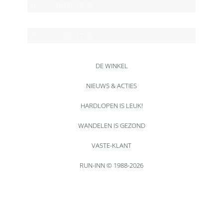
Vr.
10:00–18:00
Za.
10:00–17:00
Zo.
12:00–17:00
DE WINKEL
NIEUWS & ACTIES
HARDLOPEN IS LEUK!
WANDELEN IS GEZOND
VASTE-KLANT
RUN-INN © 1988-2026