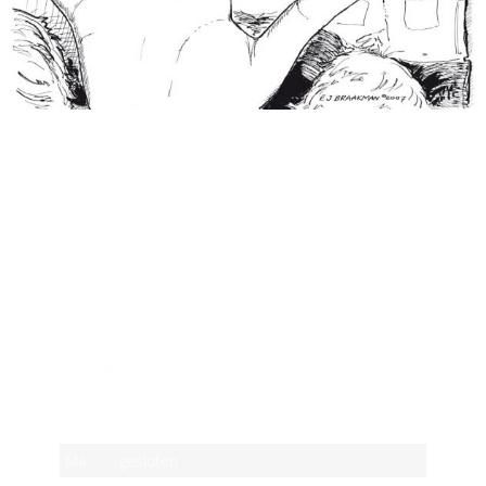
CONTACT
RUN-INN
Waldenlaan 114B
1093 NH Amsterdam
tel:
(020) 463 57 71
e-mail:
info@run-inn.nl
RUN-INN © 2026
OPENINGSTIJDEN
Ma.
gesloten