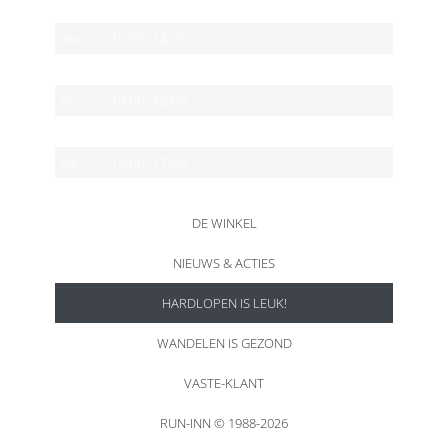
Di.
10:00–18:00
Wo.
10:00–18:00
Do.
10:00–18:00
Vr.
10:00–18:00
Za.
10:00–17:00
Zo.
12:00–17:00
DE WINKEL
NIEUWS & ACTIES
HARDLOPEN IS LEUK!
WANDELEN IS GEZOND
VASTE-KLANT
RUN-INN © 1988-2026