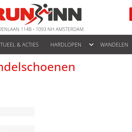
ENLAAN 114B • 1093 NH AMSTERDAM
TUEEL & ACTIES
HARDLOPEN
WANDELEN
andelschoenen
DEN
DE WINKEL
n
NIEUWS & ACTIES
8:00
HARDLOPEN IS LEUK!
8:00