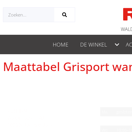
WALD
HOME
DE WINKEL
AC
Maattabel Grisport w
CONTACT
OPENINGSTIJ
RUN-INN
Ma.
geslote
Waldenlaan 114B
Di.
10:00–1
1093 NH Amsterdam
Wo.
10:00–1