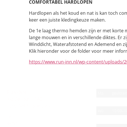
COMFORTABEL HARDLOPEN
Hardlopen als het koud en nat is kan toch comf
keer een juiste kledingkeuze maken.
De 1e laag thermo hemden zijn er met korte m
lange mouwen en in verschillende diktes. Er zi
Winddicht, Waterafstotend en Ademend en zijn 
Klik hieronder voor de folder voor meer infor
https://www.run-inn.nl/wp-content/uploads/2
CONTACT
OPENINGSTIJ
RUN-INN
Ma.
geslote
Waldenlaan 114B
Di.
10:00–1
1093 NH Amsterdam
Wo.
10:00–1
tel:
(020) 463 57 71
Do.
10:00–1
e-mail:
info@run-inn.nl