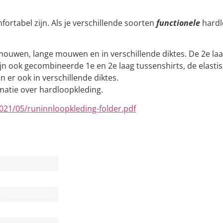
ortabel zijn. Als je verschillende soorten
functionele
hardl
ouwen, lange mouwen en in verschillende diktes. De 2e laa
jn ook gecombineerde 1e en 2e laag tussenshirts, de elastis
er ook in verschillende diktes.
matie over hardloopkleding.
021/05/runinnloopkleding-folder.pdf
DEN
DE WINKEL
n
NIEUWS & ACTIES
8:00
HARDLOPEN IS LEUK!
8:00
8:00
WANDELEN IS GEZOND