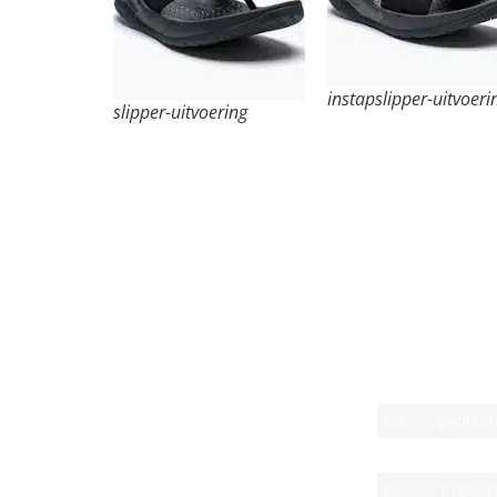
instapslipper-uitvoeri
slipper-uitvoering
CONTACT
OPENINGSTIJ
RUN-INN
Ma.
geslote
Waldenlaan 114B
Di.
10:00–1
1093 NH Amsterdam
Wo.
10:00–1