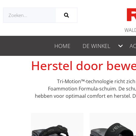
WALD
HOME
DE WINKEL
AC
Herstel door bew
Tri-Motion™-technologie richt zich
Foammotion Formula-schuim. De schuim
hebben voor optimaal comfort en herstel. D