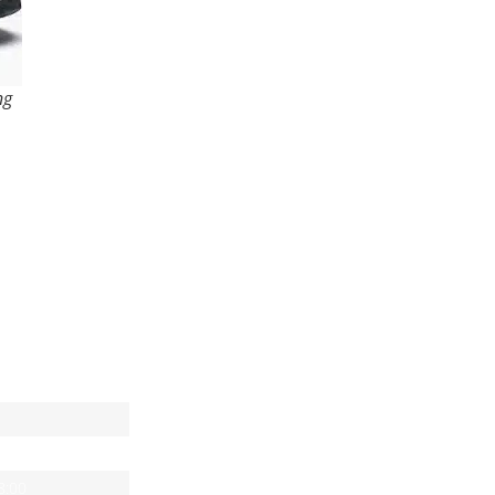
ng
DEN
DE WINKEL
n
NIEUWS & ACTIES
8:00
HARDLOPEN IS LEUK!
8:00