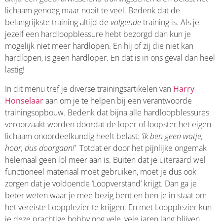
lichaam genoeg maar nooit te veel. Bedenk dat de
belangrijkste training altijd de
volgende
training is. Als je
jezelf een hardloopblessure hebt bezorgd dan kun je
mogelijk niet meer hardlopen. En hij of zij die niet kan
hardlopen, is geen hardloper. En dat is in ons geval dan heel
lastig!
In dit menu tref je diverse trainingsartikelen van
Harry
Honselaar
aan om je te helpen bij een verantwoorde
trainingsopbouw. Bedenk dat bijna alle hardloopblessures
veroorzaakt worden doordat de loper of loopster het eigen
lichaam onoordeelkundig heeft belast:
‘ik ben geen watje,
hoor, dus doorgaan!’
Totdat er door het pijnlijke ongemak
helemaal geen lol meer aan is. Buiten dat je uiteraard wel
functioneel materiaal moet gebruiken, moet je dus ook
zorgen dat je voldoende ‘Loopverstand’ krijgt. Dan ga je
beter weten waar je mee bezig bent en ben je in staat om
het vereiste Loopplezier te krijgen. En met Loopplezier kun
je deze prachtige hobby nog vele, vele jaren lang blijven