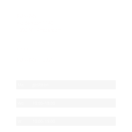
CONTACT
RUN-INN
Waldenlaan 114B
1093 NH Amsterdam
tel:
(020) 463 57 71
e-mail:
info@run-inn.nl
RUN-INN © 2026
OPENINGSTIJDEN
Ma.
gesloten
Di.
10:00–18:00
Wo.
10:00–18:00
Do.
10:00–18:00
Vr.
10:00–18:00
Za.
10:00–17:00